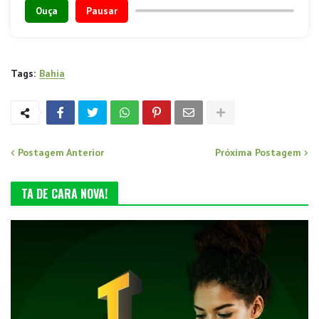
Ouça
Pausar
Tags:
Bahia
Postagem Anterior
Próxima Postagem
TA DE CARA NOVA!