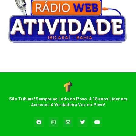
Site Tribuna! Sempre ao Lado do Povo. A 18 anos Lider em
Acessos! A Verdadeira Voz do Povo!