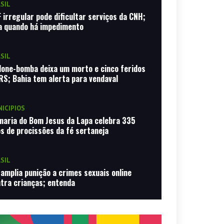
SIL
 irregular pode dificultar serviços da CNH;
a quando há impedimento
SIL
lone-bomba deixa um morto e cinco feridos
RS; Bahia tem alerta para vendaval
ICIPIOS
aria do Bom Jesus da Lapa celebra 335
s de procissões da fé sertaneja
SIL
 amplia punição a crimes sexuais online
tra crianças; entenda