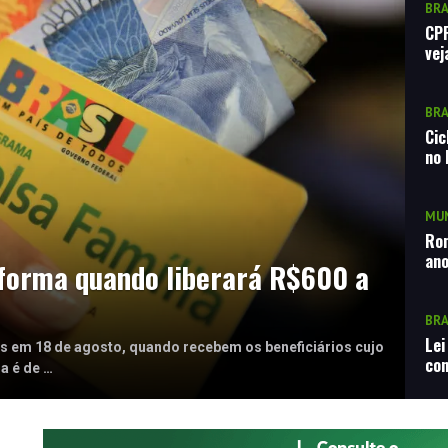
BRA
CPF
vej
BRA
Cic
no 
MUN
Rom
ano
nforma quando liberará R$600 a
BRA
Lei
os em 18 de agosto, quando recebem os beneficiários cujo
con
a é de …