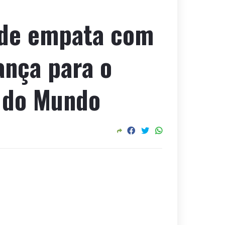
rde empata com
ança para o
 do Mundo