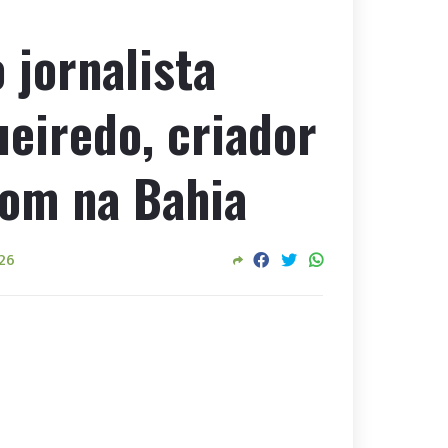
 jornalista
ueiredo, criador
com na Bahia
026