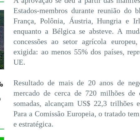
A aprovação se deu a partir das manife
Estados-membros durante reunião do bl
França, Polônia, Áustria, Hungria e I
enquanto a Bélgica se absteve. A muda
concessões ao setor agrícola europeu,
exigida: ao menos 55% dos países, rep
UE.
Resultado de mais de 20 anos de neg
7%
mercado de cerca de 720 milhões de 
O
somadas, alcançam US$ 22,3 trilhões e
Para a Comissão Europeia, o tratado tem
e estratégica.