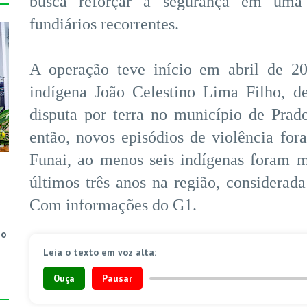
busca reforçar a segurança em uma 
fundiários recorrentes.
A operação teve início em abril de 2
indígena João Celestino Lima Filho, d
disputa por terra no município de Prad
então, novos episódios de violência fo
Funai, ao menos seis indígenas foram m
últimos três anos na região, considerad
Com informações do G1.
do
Leia o texto em voz alta:
Ouça
Pausar