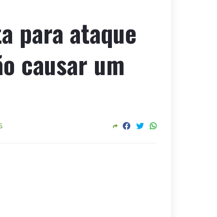
ta para ataque
ão causar um
5