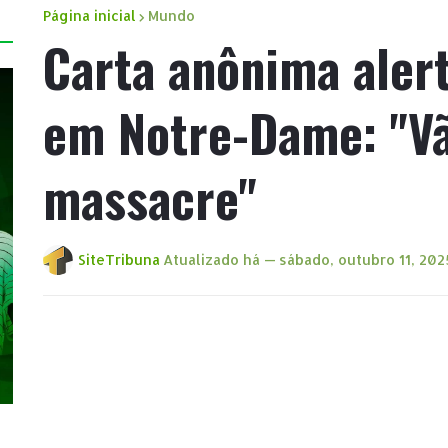
Página inicial
Mundo
Carta anônima aler
em Notre-Dame: "V
massacre"
SiteTribuna
Atualizado há —
sábado, outubro 11, 202