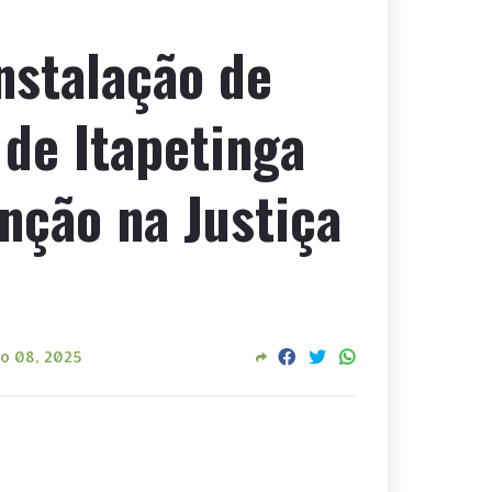
nstalação de
 de Itapetinga
nção na Justiça
o 08, 2025