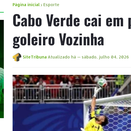
Página inicial
Esporte
Cabo Verde cai em 
goleiro Vozinha
SiteTribuna
Atualizado há —
sábado, julho 04, 2026