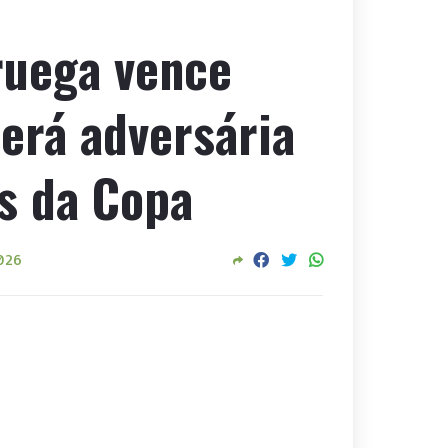
ruega vence
erá adversária
as da Copa
2026