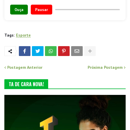
Ouça
Pausar
Tags:
Esporte
Postagem Anterior
Próxima Postagem
TA DE CARA NOVA!