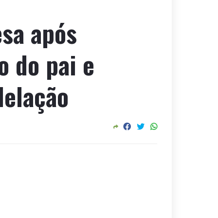
esa após
o do pai e
delação