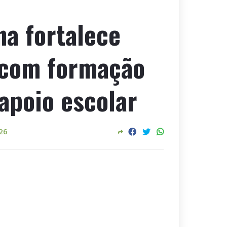
na fortalece
 com formação
 apoio escolar
026