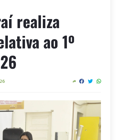
aí realiza
lativa ao 1º
026
026