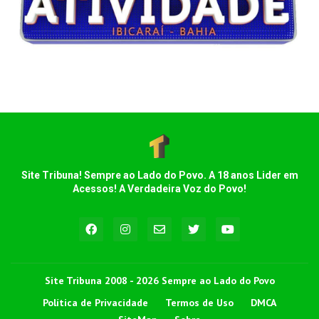
Site Tribuna! Sempre ao Lado do Povo. A 18 anos Lider em
Acessos! A Verdadeira Voz do Povo!
Site Tribuna 2008 - 2026 Sempre ao Lado do Povo
Política de Privacidade
Termos de Uso
DMCA