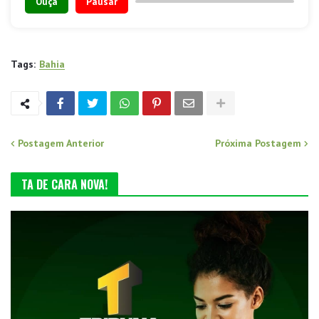
Ouça
Pausar
Tags:
Bahia
Postagem Anterior
Próxima Postagem
TA DE CARA NOVA!