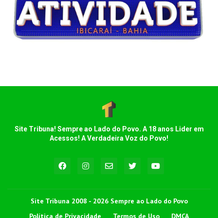
Site Tribuna! Sempre ao Lado do Povo. A 18 anos Lider em
Acessos! A Verdadeira Voz do Povo!
Site Tribuna 2008 - 2026 Sempre ao Lado do Povo
Política de Privacidade
Termos de Uso
DMCA