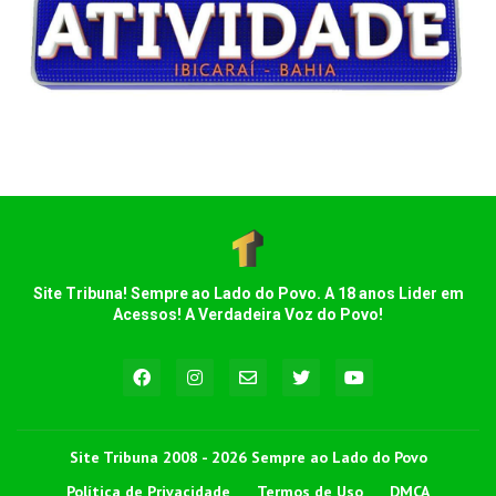
Site Tribuna! Sempre ao Lado do Povo. A 18 anos Lider em
Acessos! A Verdadeira Voz do Povo!
Site Tribuna 2008 - 2026 Sempre ao Lado do Povo
Política de Privacidade
Termos de Uso
DMCA