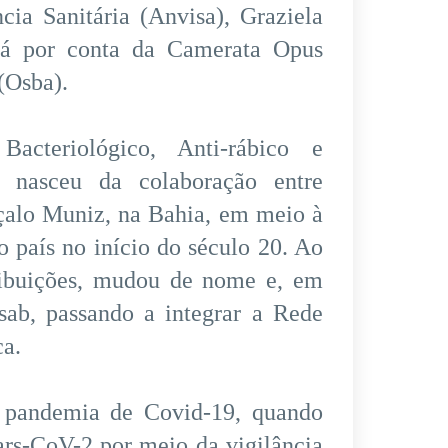
cia Sanitária (Anvisa), Graziela
rá por conta da Camerata Opus
(Osba).
cteriológico, Anti-rábico e
o nasceu da colaboração entre
çalo Muniz, na Bahia, em meio à
 país no início do século 20. Ao
tribuições, mudou de nome e, em
esab, passando a integrar a Rede
ca.
 pandemia de Covid-19, quando
Sars-CoV-2 por meio da vigilância