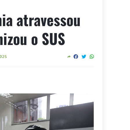
hia atravessou
izou o SUS
2025