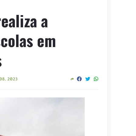
ealiza a
scolas em
s
 08, 2023