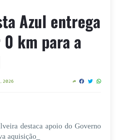
sta Azul entrega
r 0 km para a
l
, 2026
lveira destaca apoio do Governo
va aquisição_