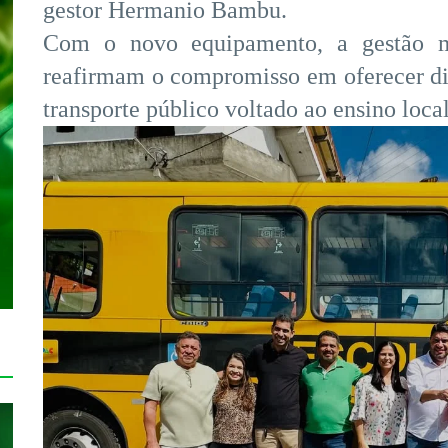
gestor Hermanio Bambu.
Com o novo equipamento, a gestão mu
reafirmam o compromisso em oferecer di
transporte público voltado ao ensino local