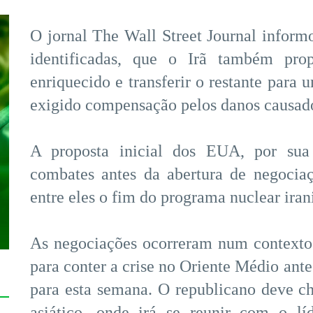
O jornal The Wall Street Journal infor
identificadas, que o Irã também prop
enriquecido e transferir o restante para u
exigido compensação pelos danos causado
A proposta inicial dos EUA, por sua 
combates antes da abertura de negociaç
entre eles o fim do programa nuclear irani
As negociações ocorreram num contexto
para conter a crise no Oriente Médio ante
para esta semana. O republicano deve che
asiático, onde irá se reunir com o lí