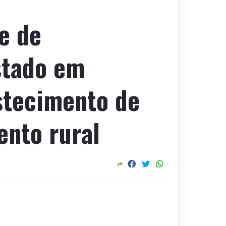
e de
stado em
stecimento de
ento rural