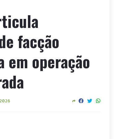
ticula
 de facção
ia em operação
rada
 2026