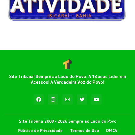
Site Tribuna! Sempre ao Lado do Povo. A 18 anos Lider em
Acessos! A Verdadeira Voz do Povo!
Site Tribuna 2008 - 2026 Sempre ao Lado do Povo
Política de Privacidade
Termos de Uso
DMCA