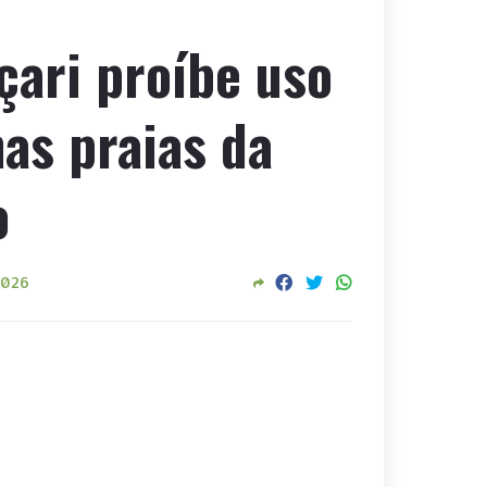
çari proíbe uso
as praias da
o
2026