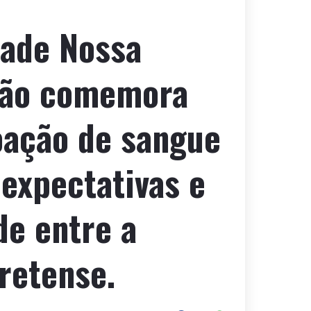
dade Nossa
ção comemora
oação de sangue
expectativas e
de entre a
retense.