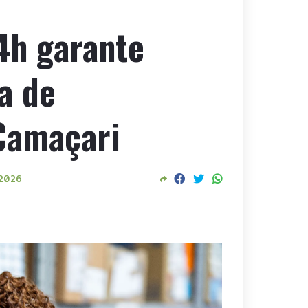
4h garante
a de
Camaçari
 2026