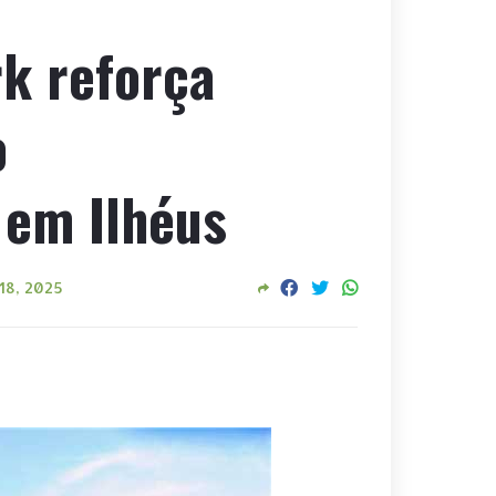
rk reforça
o
em Ilhéus
18, 2025