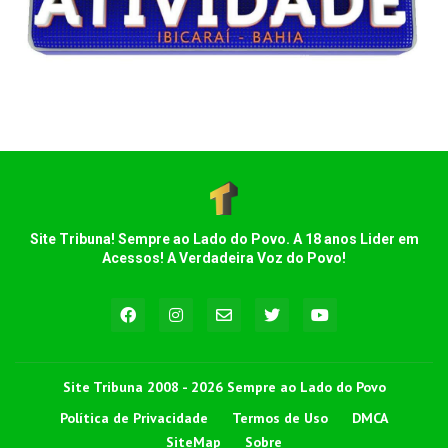
Site Tribuna! Sempre ao Lado do Povo. A 18 anos Lider em
Acessos! A Verdadeira Voz do Povo!
Site Tribuna 2008 - 2026 Sempre ao Lado do Povo
Política de Privacidade
Termos de Uso
DMCA
SiteMap
Sobre