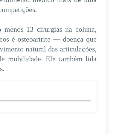
 competições.
o menos 13 cirurgias na coluna,
icos é osteoartrite — doença que
imento natural das articulações,
 de mobilidade. Ele também lida
s.