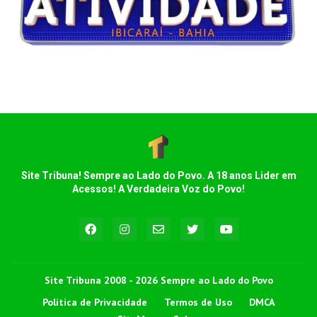
Site Tribuna! Sempre ao Lado do Povo. A 18 anos Lider em
Acessos! A Verdadeira Voz do Povo!
Site Tribuna 2008 - 2026 Sempre ao Lado do Povo
Política de Privacidade
Termos de Uso
DMCA