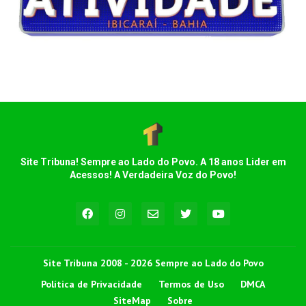
Site Tribuna! Sempre ao Lado do Povo. A 18 anos Lider em
Acessos! A Verdadeira Voz do Povo!
Site Tribuna 2008 - 2026 Sempre ao Lado do Povo
Política de Privacidade
Termos de Uso
DMCA
SiteMap
Sobre