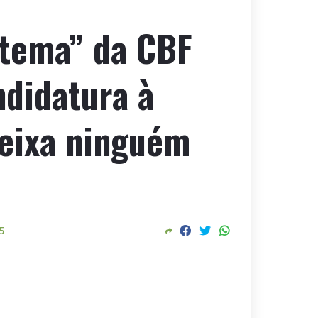
stema” da CBF
ndidatura à
deixa ninguém
5