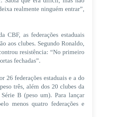
. Sabia que era difícil, mas não
deixa realmente ninguém entrar”,
 da CBF, as federações estaduais
ão aos clubes. Segundo Ronaldo,
controu resistência: “No primeiro
portas fechadas”.
r 26 federações estaduais e a do
peso três, além dos 20 clubes da
 Série B (peso um). Para lançar
pelo menos quatro federações e