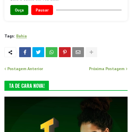
Ouça
Pausar
Tags:
Bahia
Postagem Anterior
Próxima Postagem
TA DE CARA NOVA!