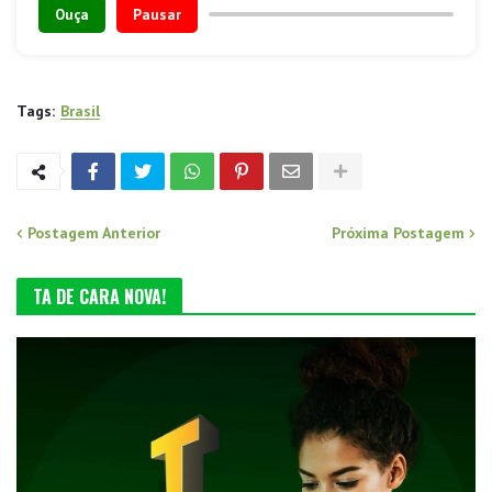
Ouça
Pausar
Tags:
Brasil
Postagem Anterior
Próxima Postagem
TA DE CARA NOVA!