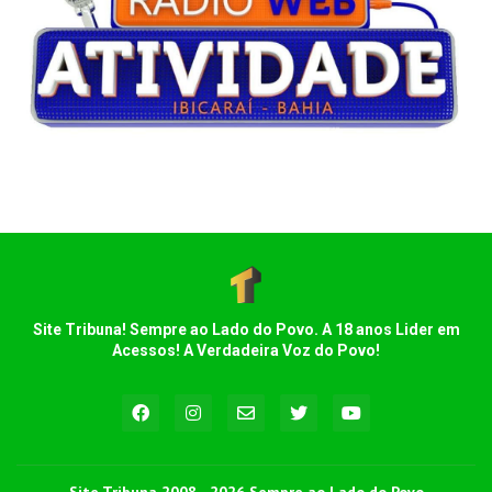
Site Tribuna! Sempre ao Lado do Povo. A 18 anos Lider em
Acessos! A Verdadeira Voz do Povo!