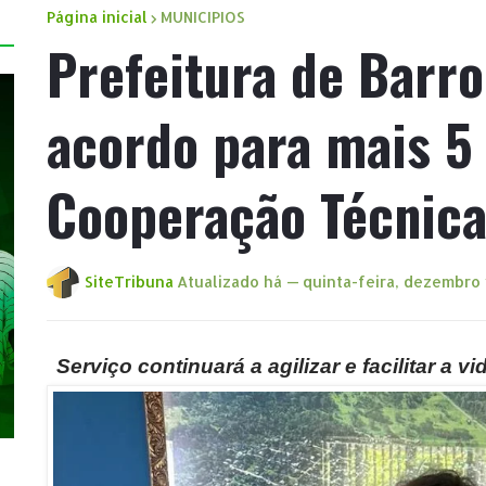
Página inicial
MUNICIPIOS
Prefeitura de Barro
acordo para mais 5
Cooperação Técnica
SiteTribuna
Atualizado há —
quinta-feira, dezembro 
Serviço continuará a agilizar e facilitar a 