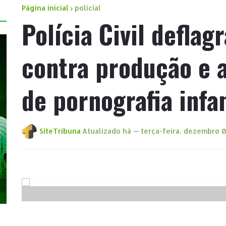
Página inicial
policial
Polícia Civil deflag
contra produção e
de pornografia infan
SiteTribuna
Atualizado há —
terça-feira, dezembro 