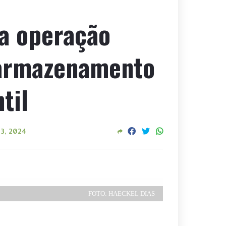
ra operação
 armazenamento
til
03, 2024
FOTO: HAECKEL DIAS