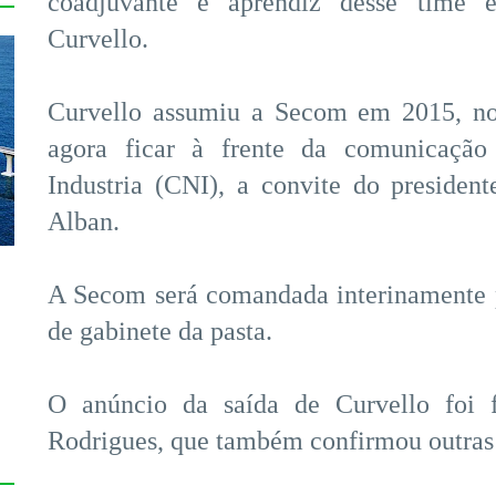
coadjuvante e aprendiz desse time ex
Curvello.
Curvello assumiu a Secom em 2015, no
agora ficar à frente da comunicação
Industria (CNI), a convite do preside
Alban.
A Secom será comandada interinamente 
de gabinete da pasta.
s
O anúncio da saída de Curvello foi f
Rodrigues, que também confirmou outras