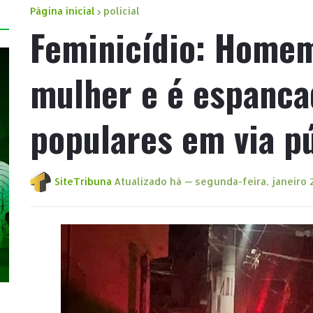
Página inicial
policial
Feminicídio: Home
mulher e é espanca
populares em via p
SiteTribuna
Atualizado há —
segunda-feira, janeiro 