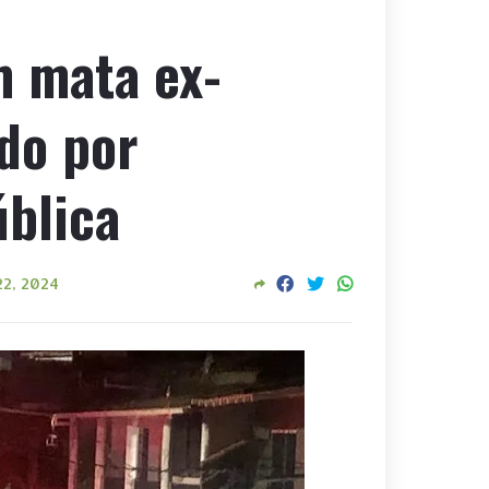
m mata ex-
do por
ública
22, 2024