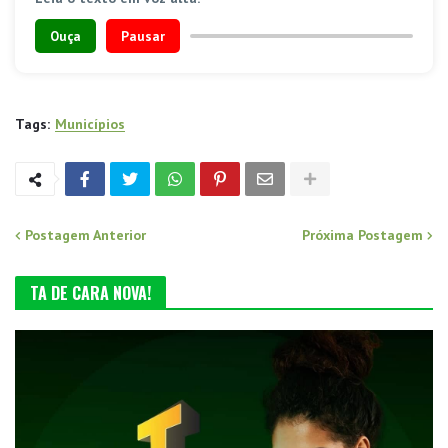
Ouça
Pausar
Tags:
Municípios
Postagem Anterior
Próxima Postagem
TA DE CARA NOVA!