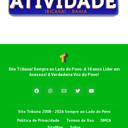
Site Tribuna! Sempre ao Lado do Povo. A 18 anos Lider em
Acessos! A Verdadeira Voz do Povo!
Site Tribuna 2008 - 2026 Sempre ao Lado do Povo
Política de Privacidade
Termos de Uso
DMCA
SiteMap
Sobre