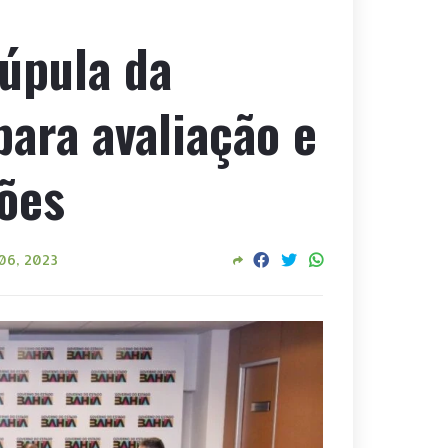
úpula da
ara avaliação e
ões
06, 2023