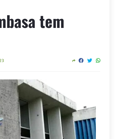
embasa tem
23