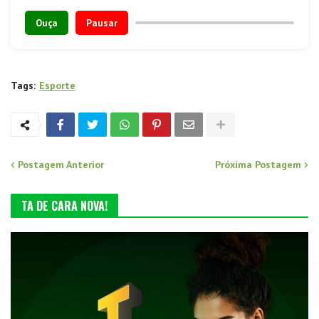
Ouça
Pausar
Tags:
Esporte
Postagem Anterior
Próxima Postagem
TA DE CARA NOVA!