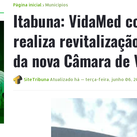
Página inicial
Municípios
Itabuna: VidaMed c
realiza revitalizaç
da nova Câmara de 
SiteTribuna
Atualizado há —
terça-feira, junho 06, 