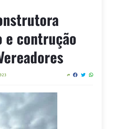
onstrutora
ão e contrução
Vereadores
2023