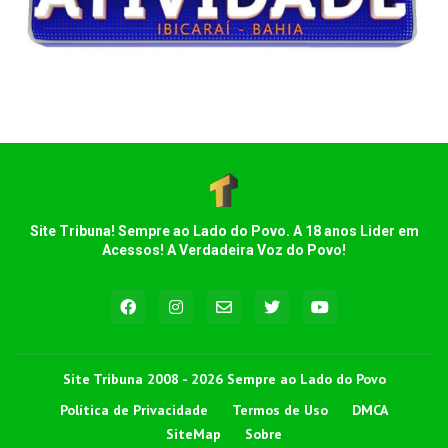
Site Tribuna! Sempre ao Lado do Povo. A 18 anos Lider em
Acessos! A Verdadeira Voz do Povo!
Site Tribuna 2008 - 2026 Sempre ao Lado do Povo
Política de Privacidade
Termos de Uso
DMCA
SiteMap
Sobre