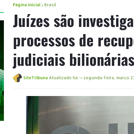
Página inicial
Brasil
Juízes são investig
processos de recup
judiciais bilionárias
SiteTribuna
Atualizado há —
segunda-feira, março 2