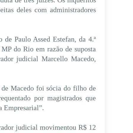
duta de três juízes. Os inquéritos
peitas deles com administradores
o de Paulo Assed Estefan, da 4.ª
o MP do Rio em razão de suposta
rador judicial Marcello Macedo,
 de Macedo foi sócia do filho de
equentado por magistrados que
a Empresarial”.
trador judicial movimentou R$ 12