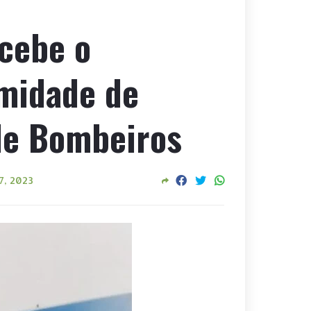
ecebe o
midade de
de Bombeiros
7, 2023