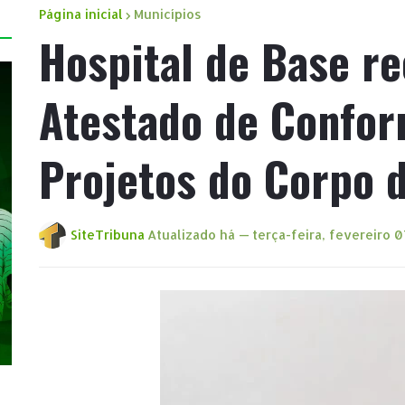
Página inicial
Municípios
Hospital de Base r
Atestado de Confor
Projetos do Corpo 
SiteTribuna
Atualizado há —
terça-feira, fevereiro 0